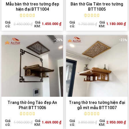
Mẫu bàn thờ treo tường đẹp
Bàn thờ Gia Tiên treo tường
hiện đại BTT1004
BTT1005
Rated
1
5
out of
Rated
1
5
out of
Giá
Giá
Giá
Giá
1.450.000
₫
1.180.000
₫
2.450.000
₫
1.750.000
₫
5 based on
5 based on
cũ:
KM:
cũ:
KM:
customer
customer
rating
rating
-25%
-23%
Trang thờ ông Táo đẹp An
Trang thờ treo tường hiện đại
Phát BTT1006
gỗ mít mẫu BTT1007
Rated
1
5
out of
Rated
1
5
out of
Giá
Giá
Giá
Giá
1.469.000
₫
2.950.000
₫
1.950.000
₫
3.850.000
₫
5 based on
5 based on
cũ:
KM:
cũ:
KM:
customer
customer