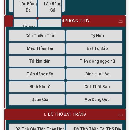
Lặc Bằng
Lặc Bằng
Bằng Sứ
Đá
Sứ
VẬT PHẨM PHONG THỦY
Tượng
Phật Di
Tượng
Cóc Thiềm Thừ
Tỳ Hưu
Lặc
Phật
(Trầm
Thích Ca
Mèo Thần Tài
Bát Tụ Bảo
Hương)
Túi kim tiền
Tiên đồng ngọc nữ
Tượng
Tiên dâng nến
Bình Hút Lộc
Quan
Thế Âm
Bình Như Ý
Cốt Thất Bảo
Bồ Tát
Quản Gia
Voi Dâng Quả
ĐỒ THỜ BÁT TRÀNG
Đồ Thờ Gia Tiên Thần Linh
Đồ Thờ Thần Tài Thổ Địa