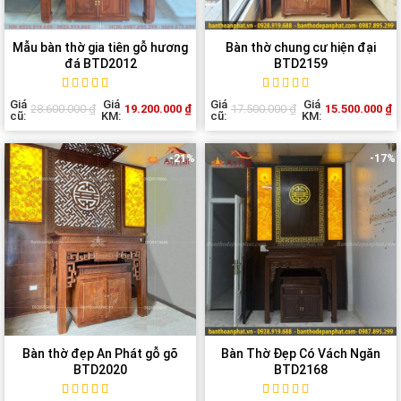
Mẫu bàn thờ gia tiên gỗ hương
Bàn thờ chung cư hiện đại
đá BTD2012
BTD2159
Rated
1
5
out of
Rated
1
5
out of
Giá
Giá
Giá
Giá
19.200.000
₫
15.500.000
₫
28.600.000
₫
17.500.000
₫
5 based on
5 based on
cũ:
KM:
cũ:
KM:
customer
customer
rating
rating
-21%
-17%
Bàn thờ đẹp An Phát gỗ gõ
Bàn Thờ Đẹp Có Vách Ngăn
BTD2020
BTD2168