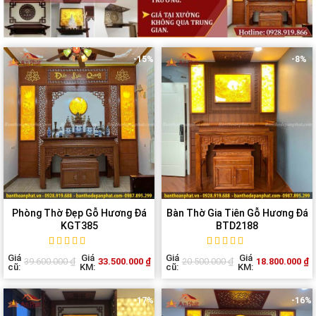
-15%
-8%
Phòng Thờ Đẹp Gỗ Hương Đá
Bàn Thờ Gia Tiên Gỗ Hương Đá
KGT385
BTD2188
Rated
1
5
out of
Rated
1
5
out of
Giá
Giá
Giá
Giá
33.500.000
₫
18.800.000
₫
39.600.000
₫
20.500.000
₫
5 based on
5 based on
cũ:
KM:
cũ:
KM:
customer
customer
rating
rating
-17%
-16%