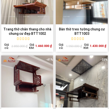
Trang thờ chân thang cho nhà
Bàn thờ treo tường chung cư
chung cư đẹp BTT1002
BTT1003
Rated
1
5
out of
Rated
1
5
out of
Giá
Giá
Giá
Giá
1.460.000
₫
1.430.000
₫
2.850.000
₫
1.950.000
₫
5 based on
5 based on
cũ:
KM:
cũ:
KM:
customer
customer
rating
rating
-41%
-33%