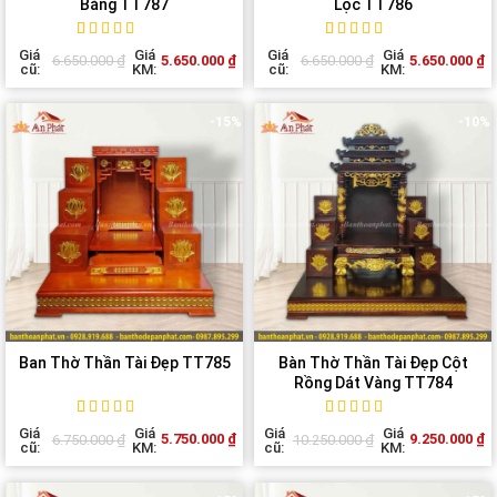
Bằng TT787
Lộc TT786
Rated
1
5
out of
Rated
1
5
out of
Giá
Giá
Giá
Giá
5.650.000
₫
5.650.000
₫
6.650.000
₫
6.650.000
₫
5 based on
5 based on
cũ:
KM:
cũ:
KM:
customer
customer
rating
rating
-15%
-10%
Ban Thờ Thần Tài Đẹp TT785
Bàn Thờ Thần Tài Đẹp Cột
Rồng Dát Vàng TT784
Rated
1
5
out of
Rated
1
5
out of
Giá
Giá
Giá
Giá
5.750.000
₫
9.250.000
₫
6.750.000
₫
10.250.000
₫
5 based on
5 based on
cũ:
KM:
cũ:
KM:
customer
customer
rating
rating