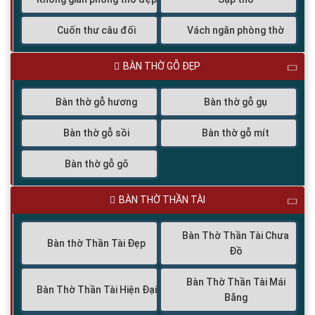
Cuốn thư câu đối
Vách ngăn phòng thờ
BÀN THỜ GỖ ĐẸP
Bàn thờ gỗ hương
Bàn thờ gỗ gụ
Bàn thờ gỗ sồi
Bàn thờ gỗ mít
Bàn thờ gỗ gõ
BÀN THỜ THẦN TÀI
Bàn Thờ Thần Tài Chưa
Bàn thờ Thần Tài Đẹp
Đồ
Bàn Thờ Thần Tài Mái
Bàn Thờ Thần Tài Hiện Đại
Bằng