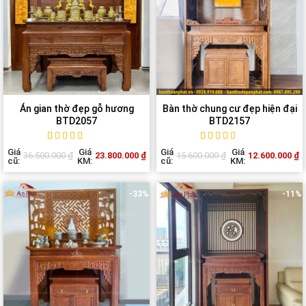
Án gian thờ đẹp gỗ hương
Bàn thờ chung cư đẹp hiện đại
BTD2057
BTD2157
Rated
1
5
out of
Rated
1
5
out of
Giá
Giá
Giá
Giá
23.800.000
₫
12.600.000
₫
36.500.000
₫
15.600.000
₫
5 based on
5 based on
cũ:
KM:
cũ:
KM:
customer
customer
rating
rating
-33%
-11%