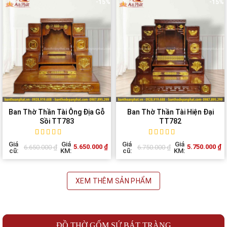
-15%
-15%
Ban Thờ Thần Tài Ông Địa Gỗ
Ban Thờ Thần Tài Hiện Đại
Sồi TT783
TT782
Rated
1
5
out of
Rated
1
5
out of
Giá
Giá
Giá
Giá
5.650.000
₫
5.750.000
₫
6.650.000
₫
6.750.000
₫
5 based on
5 based on
cũ:
KM:
cũ:
KM:
customer
customer
rating
rating
XEM THÊM SẢN PHẨM
ĐỒ THỜ GỐM SỨ BÁT TRÀNG