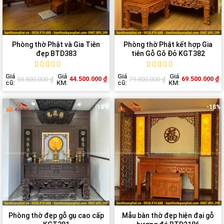
Phòng thờ Phật và Gia Tiên
Phòng thờ Phật kết hợp Gia
đẹp BTD383
tiên Gỗ Gõ Đỏ KGT382
Rated
1
5
out of
Rated
1
5
out of
Giá
Giá
Giá
Giá
44.500.000
₫
69.500.000
₫
55.500.000
₫
79.800.000
₫
5 based on
5 based on
cũ:
KM:
cũ:
KM:
customer
customer
rating
rating
-18%
-18%
Phòng thờ đẹp gỗ gụ cao cấp
Mẫu bàn thờ đẹp hiện đại gỗ