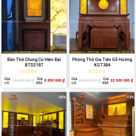
Bàn Thờ Chung Cư Hiện Đại
Phòng Thờ Gia Tiên Gỗ Hương
BTD2187
KGT384
Rated
1
5
out of
Rated
1
5
out of
Giá
Giá
Giá
Giá
8.850.000
₫
32.500.000
₫
10.600.000
₫
38.600.000
₫
5 based on
5 based on
cũ:
KM:
cũ:
KM:
customer
customer
rating
rating
-20%
-13%