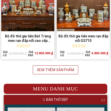
Bộ đồ thờ gia tiên Bát Tràng
Bộ đồ thờ gia tiên men rạn đắp
men rạn đắp nổi cao cấp
nổi GS710
GS709
Rated
1
5
out of
Rated
1
5
out of
Giá
Giá
Giá
Giá
12.800.000
₫
4.800.000
₫
18.500.000
₫
5.200.000
₫
5 based on
5 based on
cũ:
KM:
cũ:
KM:
customer
customer
rating
rating
XEM THÊM SẢN PHẨM
MENU DANH MỤC
BÀN THỜ ĐẸP