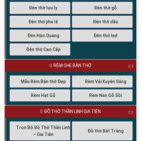
Đèn thờ lưu ly
Đèn thờ gỗ
Đèn thờ pha lê
Đèn thờ dầu
Đèn Hào Quang
Đèn thờ led
Đèn thờ Cao Cấp
RÈM CHE BÀN THỜ
Mẫu Rèm Bàn thờ Đẹp
Rèm Vải Xuyên Sáng
Rèm Hạt Gỗ
Rèm Nan Gỗ Sồi
ĐỒ THỜ THẦN LINH GIA TIÊN
Trọn Bộ Đồ Thờ Thần Linh
Đồ thờ Bát Tràng
– Gia Tiên