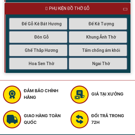
PHỤ KIỆN ĐỒ THỜ GỖ
Đế Gỗ Kê Bát Hương
Đế Kê Tượng
Đôn Gỗ
Khung Ảnh Thờ
Ghế Thắp Hương
Tấm chống ám khói
Hoa Sen Thờ
Ngai Thờ
ĐẢM BẢO CHÍNH
GIÁ TẠI XƯỞNG
HÃNG
GIAO HÀNG TOÀN
ĐỔI TRẢ TRONG
QUỐC
72H