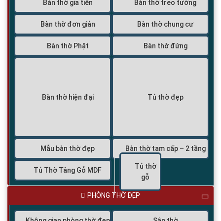
Bàn thờ gia tiên
Bàn thờ treo tường
Bàn thờ đơn giản
Bàn thờ chung cư
Bàn thờ Phật
Bàn thờ đứng
Bàn thờ hiện đại
Tủ thờ đẹp
Mẫu bàn thờ đẹp
Bàn thờ tam cấp – 2 tầng
Tủ thờ
Tủ Thờ Tầng Gỗ MDF
gỗ
PHÒNG THỜ ĐẸP
Không gian phòng thờ đẹp
Sập thờ