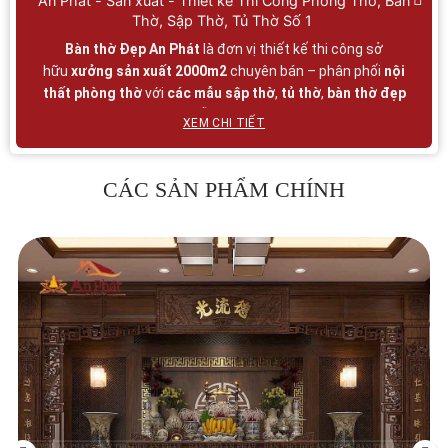
An Phát - Sản xuất - Thiết kế Thi Công Phòng Thờ, Bàn
Thờ, Sập Thờ, Tủ Thờ Số 1
Bàn thờ Đẹp An Phát
là đơn vị thiết kế thi công sở
hữu
xưởng sản xuất 2000m2
chuyên bán – phân phối
nội
thất phòng thờ
với
các mẫu
sập thờ
,
tủ thờ
,
bàn thờ đẹp
gỗ tự nhiên
đa dạng mẫu mã, màu sắc và
kích thước
XEM CHI TIẾT
chuẩn phong thủy
. Tất cả sản phẩm
bàn thờ đẹp
,
tủ thờ
gia tiên
,
bàn thờ chung cư
,
án gian thờ
,… của An Phát luôn
đáp ứng xu hướng hiện đại đồng thời hội tụ mọi tiêu chuẩn
CÁC SẢN PHẨM CHÍNH
truyền thống. Tại Showroom Bàn thờ Đẹp An Phát luôn có
đầy đủ tất cả các mẫu đồ thờ đẹp cho những không gian
thờ cúng Trang trọng và ấm cúng!