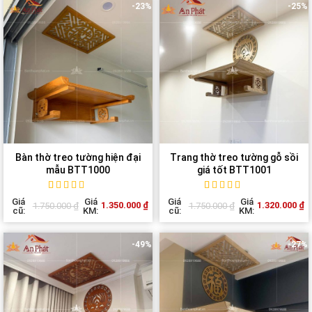
-23%
-25%
Bàn thờ treo tường hiện đại
Trang thờ treo tường gỗ sồi
mẫu BTT1000
giá tốt BTT1001
Rated
1
5
out of
Rated
1
5
out of
Giá
Giá
Giá
Giá
1.350.000
₫
1.320.000
₫
1.750.000
₫
1.750.000
₫
5 based on
5 based on
cũ:
KM:
cũ:
KM:
customer
customer
rating
rating
-49%
-27%