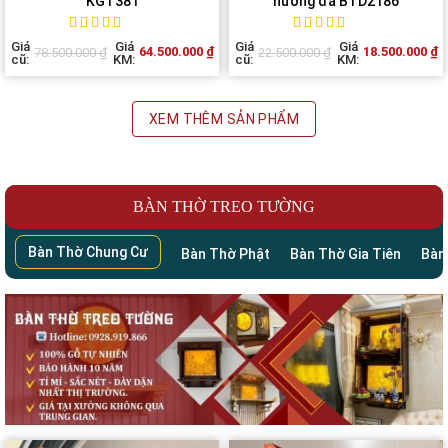
KGT381
hương đá BTD2186
Rated
1
5
out of
Rated
1
5
out of
Giá
Giá
Giá
Giá
64.500.000
₫
18.500.000
₫
78.500.000
₫
22.500.000
₫
5 based on
5 based on
cũ:
KM:
cũ:
KM:
customer
customer
rating
rating
XEM THÊM SẢN PHẨM
BÀN THỜ TREO TƯỜNG
Bàn Thờ Chung Cư
Bàn Thờ Phật
Bàn Thờ Gia Tiên
Bàn