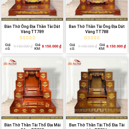
Bàn Thờ Ông Địa Thần Tài Dát
Ban Thờ Thần Tài Ông Địa Dát
Vàng TT789
Vàng TT788
Rated
1
5
out of
Rated
1
5
out of
Giá
Giá
Giá
Giá
8.150.000
₫
8.150.000
₫
9.150.000
₫
9.150.000
₫
5 based on
5 based on
cũ:
KM:
cũ:
KM:
customer
customer
rating
rating
-15%
-15%
Bàn Thờ Thần Tài Thổ Địa Mái
Ban Thờ Thần Tài Thổ Địa Tài