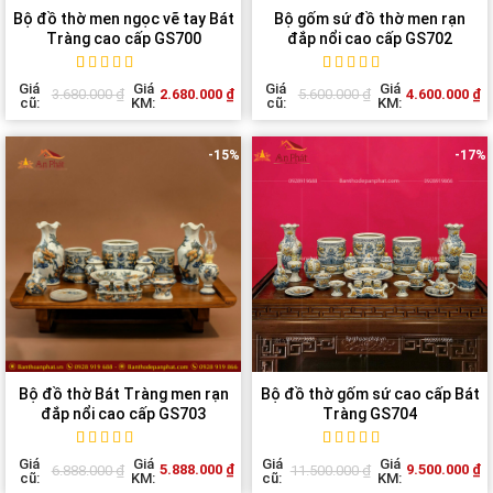
Bộ đồ thờ men ngọc vẽ tay Bát
Bộ gốm sứ đồ thờ men rạn
Tràng cao cấp GS700
đắp nổi cao cấp GS702
Rated
1
5
out of
Rated
1
5
out of
Giá
Giá
Giá
Giá
2.680.000
₫
4.600.000
₫
3.680.000
₫
5.600.000
₫
5 based on
5 based on
cũ:
KM:
cũ:
KM:
customer
customer
rating
rating
-15%
-17%
Bộ đồ thờ Bát Tràng men rạn
Bộ đồ thờ gốm sứ cao cấp Bát
đắp nổi cao cấp GS703
Tràng GS704
Rated
1
5
out of
Rated
1
5
out of
Giá
Giá
Giá
Giá
5.888.000
₫
9.500.000
₫
6.888.000
₫
11.500.000
₫
5 based on
5 based on
cũ:
KM:
cũ:
KM:
customer
customer