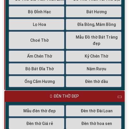
Bộ Đỉnh Hạc
Bát Hương
Lọ Hoa
Đĩa Bông, Mâm Bồng
Mẫu Đồ thờ Bát Tràng
Choé Thờ
đẹp
Ấm Chén Thờ
Kỷ Chén Thờ
Bộ Bát Đĩa Thờ
Nậm Rượu
Ống Cắm Hương
Đèn thờ dầu
ĐÈN THỜ ĐẸP
Mẫu đèn thờ đẹp
Đèn thờ Đài Loan
Đèn thờ Giá rẻ
Đèn thờ hoa sen