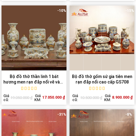
rating
rating
-10%
-15%
Bộ đồ thờ thần linh 1 bát
Bộ đồ thờ gốm sứ gia tiên men
hương men rạn đắp nổi vẽ vàng
rạn đắp nổi cao cấp GS708
GS707
Rated
1
5
out of
Rated
1
5
out of
Giá
Giá
Giá
Giá
17.050.000
₫
8.900.000
₫
19.050.000
₫
10.500.000
₫
5 based on
5 based on
cũ:
KM:
cũ:
KM:
customer
customer
rating
rating
-31%
-8%