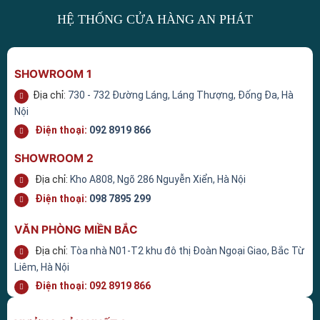
HỆ THỐNG CỬA HÀNG AN PHÁT
SHOWROOM 1
Địa chỉ:
730 - 732 Đường Láng, Láng Thượng, Đống Đa, Hà
Nội
Điện thoại:
092 8919 866
SHOWROOM 2
Địa chỉ:
Kho A808, Ngõ 286 Nguyễn Xiển, Hà Nội
Điện thoại:
098 7895 299
VĂN PHÒNG MIỀN BẮC
Địa chỉ:
Tòa nhà N01-T2 khu đô thị Đoàn Ngoại Giao, Bắc Từ
Liêm, Hà Nội
Điện thoại:
092 8919 866